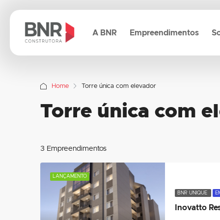
A BNR
Empreendimentos
So
Home
Torre única com elevador
Torre única com e
3 Empreendimentos
LANÇAMENTO
BNR UNIQUE
E
Inovatto Re