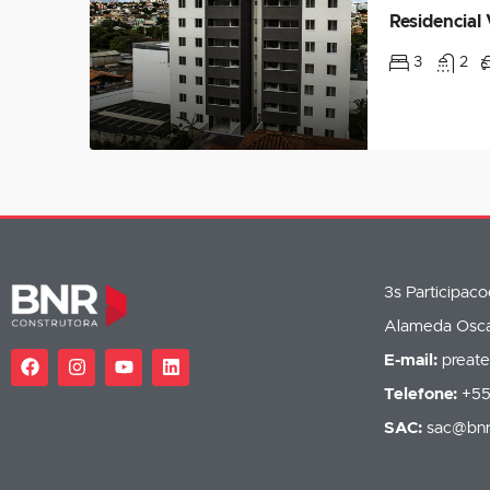
Residencial 
3
2
3s Participac
Alameda Oscar
E-mail:
preat
Telefone:
+55
SAC:
sac@bnr