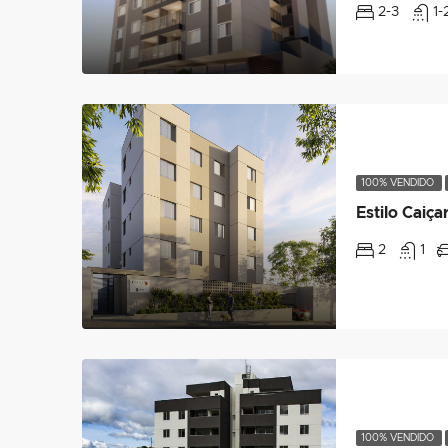
2-3
1-
100% VENDIDO
Estilo Caiça
2
1
100% VENDIDO