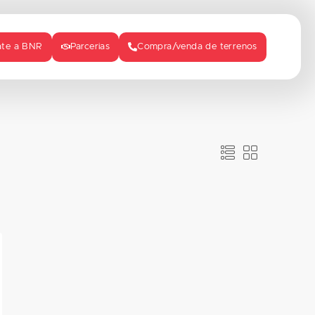
ate a BNR
Parcerias
Compra/venda de terrenos