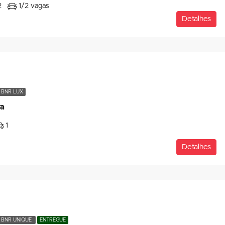
2
1/2 vagas
Detalhes
BNR LUX
ra
1
Detalhes
BNR UNIQUE
ENTREGUE