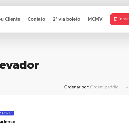
u Cliente
Contato
2ª via boleto
MCMV
Contr
levador
Ordenar por:
Ordem padrão
M OBRAS
sidence