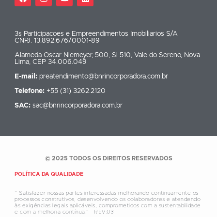
3s Participacoes e Empreendimentos Imobiliarios S/A
CNPJ: 13.892.676/0001-89
Alameda Oscar Niemeyer, 500, Sl 510, Vale do Sereno, Nova
Lima, CEP 34.006.049
E-mail:
preatendimento@bnrincorporadora.com.br
Telefone:
+55 (31) 3262.2120
SAC:
sac@bnrincorporadora.com.br
© 2025 TODOS OS DIREITOS RESERVADOS
POLÍTICA DA QUALIDADE
” Satisfazer nossas partes interessadas melhorando continuamente os
processos construtivos, desenvolvendo os colaboradores e atendendo
às exigências legais aplicáveis, comprometidos com a sustentabilidade
e com a melhoria contínua.”
REV.03