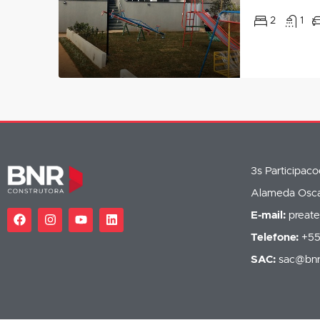
2
1
3s Participac
Alameda Oscar
E-mail:
preat
Telefone:
+55
SAC:
sac@bnr