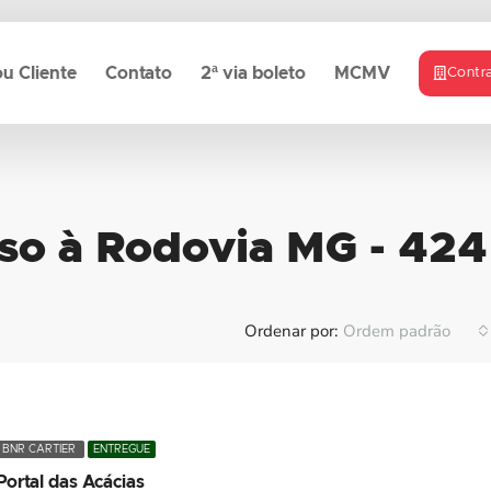
u Cliente
Contato
2ª via boleto
MCMV
Contr
sso à Rodovia MG - 424
Ordenar por:
Ordem padrão
BNR CARTIER
ENTREGUE
Portal das Acácias