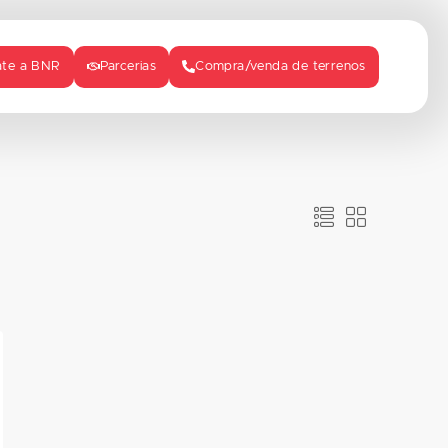
ate a BNR
Parcerias
Compra/venda de terrenos