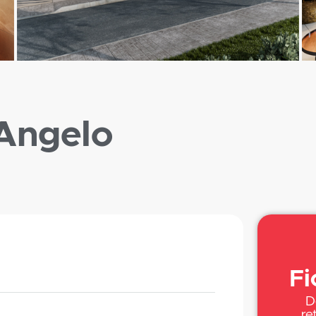
 Angelo
Fi
D
re