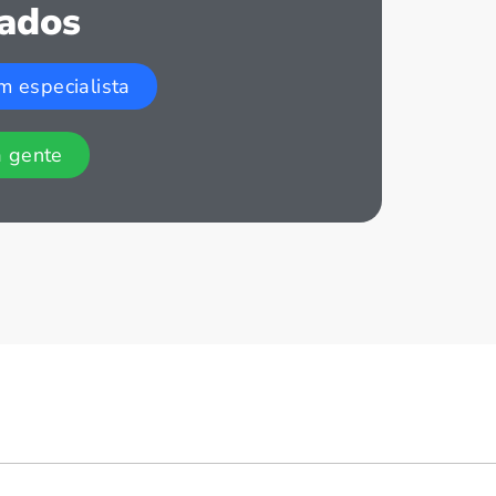
zados
m especialista
a gente