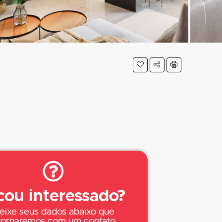
cou interessado?
eixe seus dados abaixo que
tornaremos com um contato.