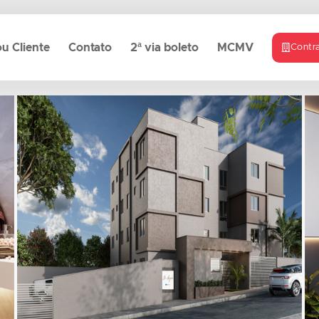
u Cliente
Contato
2ª via boleto
MCMV
Contr