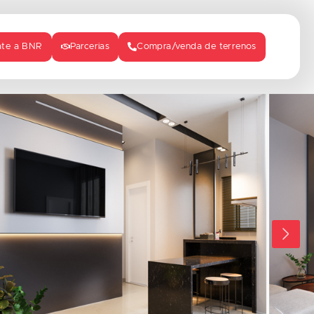
ate a BNR
Parcerias
Compra/venda de terrenos