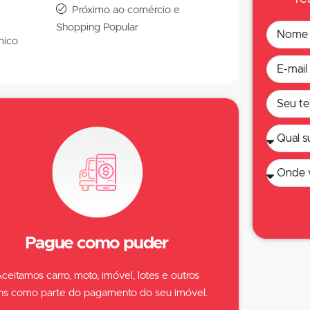
Próximo ao comércio e
Shopping Popular
mico
Pague como puder
ceitamos carro, moto, imóvel, lotes e outros
ns como parte do pagamento do seu imóvel.