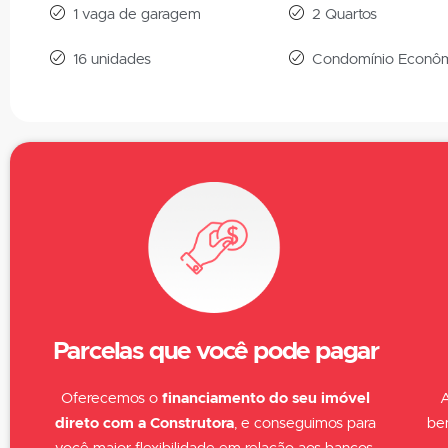
1 vaga de garagem
2 Quartos
16 unidades
Condomínio Econô
Parcelas que você pode pagar
Oferecemos o
financiamento do seu imóvel
A
direto com a
Construtora
, e conseguimos para
be